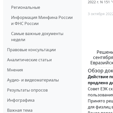
2022 г. N 151
Региональные
3 октября 202
Информация Минфина России
и ФНС России
Самые важные документы
недели
Правовые консультации
Решени
сентября
Аналитические статьи
Евразийск
Обзор до
Мнения
Действие п
Аудио- и видеоматериалы
продлено до
Совет ЕЭК с
Результаты опросов
пользования
Инфографика
Принято реш
для физлиц в
Важная тема
Ранее порог