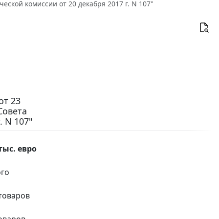
еской комиссии от 20 декабря 2017 г. N 107"
от 23
Совета
 N 107"
тыс. евро
ого
товаров
оваров,