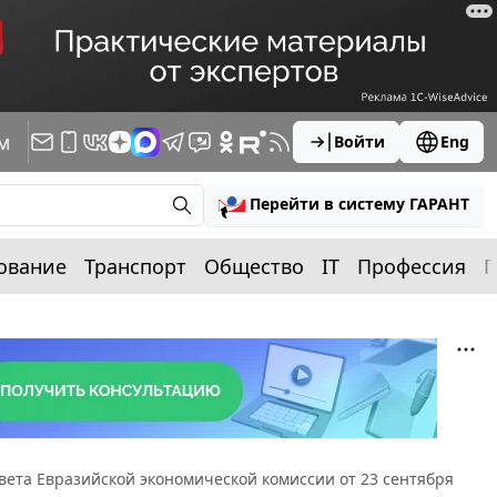
м
Войти
Eng
Перейти в систему ГАРАНТ
ование
Транспорт
Общество
IT
Профессия
П
ета Евразийской экономической комиссии от 23 сентября