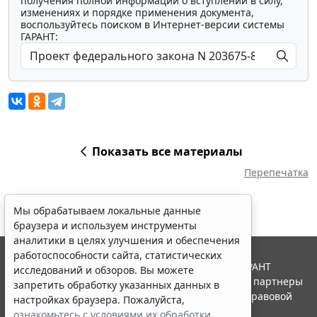
получения полной информации о вступлении в силу,
изменениях и порядке применения документа,
воспользуйтесь поиском в Интернет-версии системы
ГАРАНТ:
Показать все материалы
Перепечатка
Мы обрабатываем локальные данные
браузера и используем инструменты
аналитики в целях улучшения и обеспечения
работоспособности сайта, статистических
© ООО "НПП "ГАРАНТ-СЕРВИС", 2026. Система ГАРАНТ
исследований и обзоров. Вы можете
выпускается с 1990 года. Компания "Гарант" и ее партнеры
запретить обработку указанных данных в
являются участниками Российской ассоциации правовой
настройках браузера. Пожалуйста,
информации ГАРАНТ.
ознакомьтесь с условиями их обработки
.