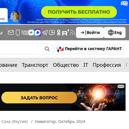
м
Войти
Eng
Перейти в систему ГАРАНТ
ование
Транспорт
Общество
IT
Профессия
П
 Саха (Якутия)
Навигатор. Октябрь 2024