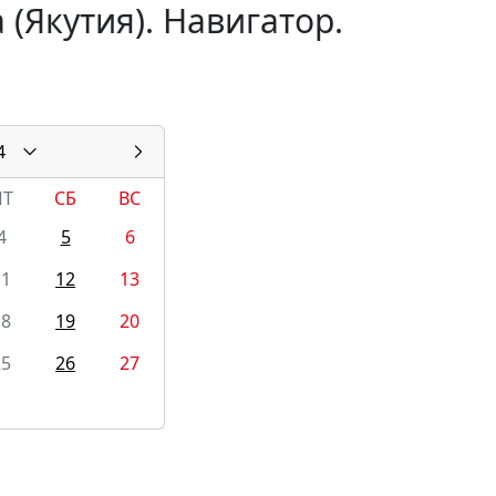
(Якутия). Навигатор.
4
ПТ
СБ
ВС
4
5
6
11
12
13
18
19
20
25
26
27