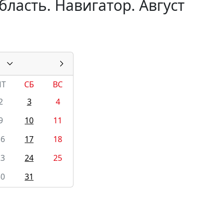
ласть. Навигатор. Август
ПТ
СБ
ВС
2
3
4
9
10
11
16
17
18
23
24
25
30
31