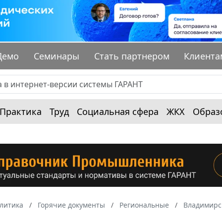
Демо
Семинары
Стать партнером
Клиента
Практика
Труд
Социальная сфера
ЖКХ
Образ
алитика
Горячие документы
Региональные
Владимирс