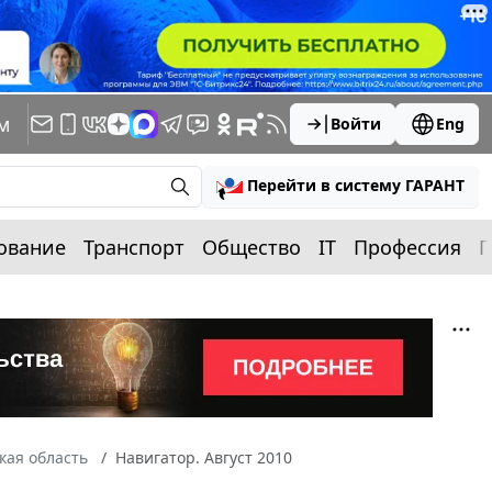
м
Войти
Eng
Перейти в систему ГАРАНТ
ование
Транспорт
Общество
IT
Профессия
П
кая область
Навигатор. Август 2010