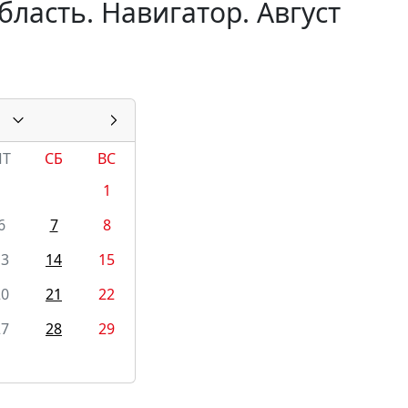
ласть. Навигатор. Август
ПТ
СБ
ВС
1
6
7
8
13
14
15
20
21
22
27
28
29