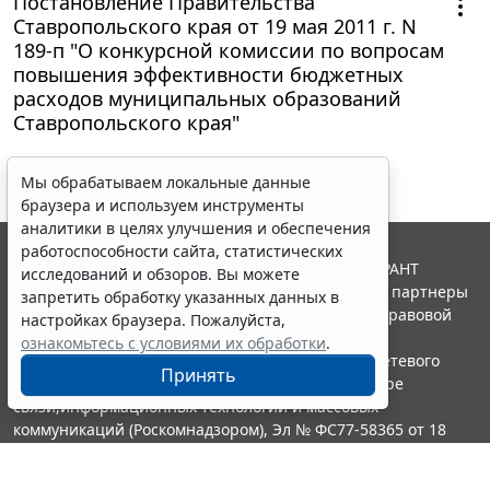
Постановление Правительства
Ставропольского края от 19 мая 2011 г. N
189-п "О конкурсной комиссии по вопросам
повышения эффективности бюджетных
расходов муниципальных образований
Ставропольского края"
Мы обрабатываем локальные данные
браузера и используем инструменты
аналитики в целях улучшения и обеспечения
работоспособности сайта, статистических
© ООО "НПП "ГАРАНТ-СЕРВИС", 2026. Система ГАРАНТ
исследований и обзоров. Вы можете
выпускается с 1990 года. Компания "Гарант" и ее партнеры
запретить обработку указанных данных в
являются участниками Российской ассоциации правовой
настройках браузера. Пожалуйста,
информации ГАРАНТ.
ознакомьтесь с условиями их обработки
.
Портал ГАРАНТ.РУ зарегистрирован в качестве сетевого
Принять
издания Федеральной службой по надзору в сфере
связи,информационных технологий и массовых
коммуникаций (Роскомнадзором), Эл № ФС77-58365 от 18
июня 2014 года.