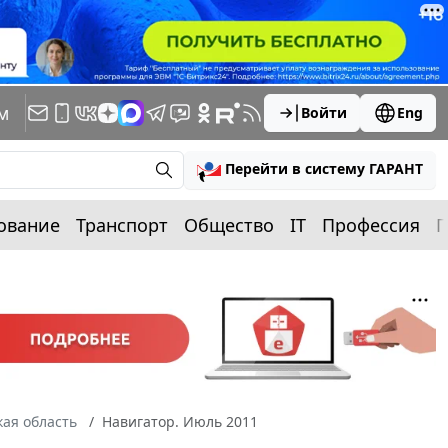
м
Войти
Eng
Перейти в систему ГАРАНТ
ование
Транспорт
Общество
IT
Профессия
П
ая область
Навигатор. Июль 2011