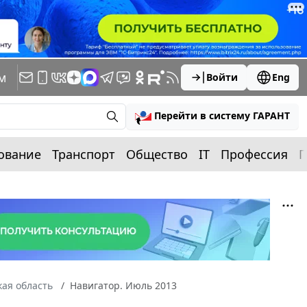
м
Войти
Eng
Перейти в систему ГАРАНТ
ование
Транспорт
Общество
IT
Профессия
П
ая область
Навигатор. Июль 2013