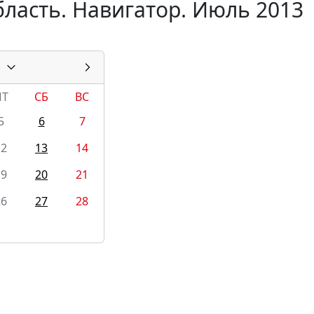
ласть. Навигатор. Июль 2013
ПТ
СБ
ВС
5
6
7
12
13
14
19
20
21
26
27
28