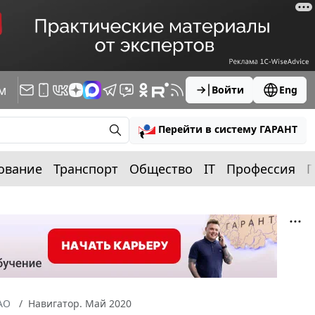
м
Войти
Eng
Перейти в систему ГАРАНТ
ование
Транспорт
Общество
IT
Профессия
П
АО
Навигатор. Май 2020