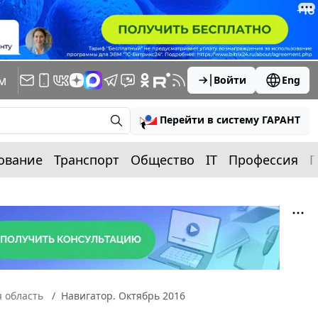
м
Войти
Eng
Перейти в систему ГАРАНТ
ование
Транспорт
Общество
IT
Профессия
П
 область
Навигатор. Октябрь 2016