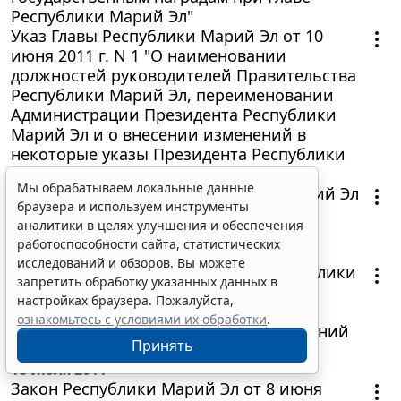
Республики Марий Эл"
Указ Главы Республики Марий Эл от 10
июня 2011 г. N 1 "О наименовании
должностей руководителей Правительства
Республики Марий Эл, переименовании
Администрации Президента Республики
Марий Эл и о внесении изменений в
некоторые указы Президента Республики
Марий Эл"
Мы обрабатываем локальные данные
Распоряжение Главы Республики Марий Эл
браузера и используем инструменты
от 8 июля 2011 г. N 30-рг "О бланках
аналитики в целях улучшения и обеспечения
удостоверений к государственным
работоспособности сайта, статистических
наградам Республики Марий Эл"
исследований и обзоров. Вы можете
Постановление Правительства Республики
запретить обработку указанных данных в
Марий Эл от 28 июня 2011 г. N 196 "О
настройках браузера. Пожалуйста,
повышении размера оплаты труда
ознакомьтесь с условиями их обработки
.
работников государственных учреждений
Принять
Республики Марий Эл"
16 июля 2011
Закон Республики Марий Эл от 8 июня