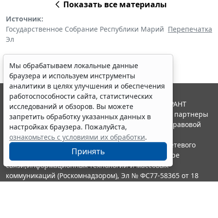
Показать все материалы
Источник:
Государственное Собрание Республики Марий
Перепечатка
Эл
Мы обрабатываем локальные данные
браузера и используем инструменты
аналитики в целях улучшения и обеспечения
работоспособности сайта, статистических
© ООО "НПП "ГАРАНТ-СЕРВИС", 2026. Система ГАРАНТ
исследований и обзоров. Вы можете
выпускается с 1990 года. Компания "Гарант" и ее партнеры
запретить обработку указанных данных в
являются участниками Российской ассоциации правовой
настройках браузера. Пожалуйста,
информации ГАРАНТ.
ознакомьтесь с условиями их обработки
.
Портал ГАРАНТ.РУ зарегистрирован в качестве сетевого
Принять
издания Федеральной службой по надзору в сфере
связи,информационных технологий и массовых
коммуникаций (Роскомнадзором), Эл № ФС77-58365 от 18
июня 2014 года.
16+