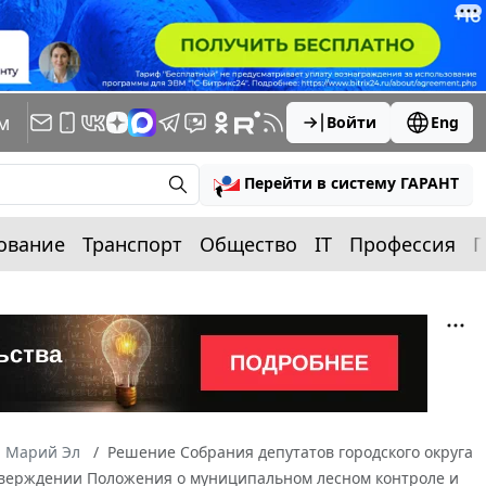
м
Войти
Eng
Перейти в систему ГАРАНТ
ование
Транспорт
Общество
IT
Профессия
П
а Марий Эл
Решение Собрания депутатов городского округа
 утверждении Положения о муниципальном лесном контроле и