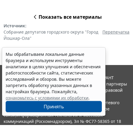
Показать все материалы
Источник:
Собрание депутатов городского округа "Город
Перепечатка
Йошкар-Ола"
Мы обрабатываем локальные данные
браузера и используем инструменты
аналитики в целях улучшения и обеспечения
работоспособности сайта, статистических
© ООО "НПП "ГАРАНТ-СЕРВИС", 2026. Система ГАРАНТ
исследований и обзоров. Вы можете
выпускается с 1990 года. Компания "Гарант" и ее партнеры
запретить обработку указанных данных в
являются участниками Российской ассоциации правовой
настройках браузера. Пожалуйста,
информации ГАРАНТ.
ознакомьтесь с условиями их обработки
.
Портал ГАРАНТ.РУ зарегистрирован в качестве сетевого
Принять
издания Федеральной службой по надзору в сфере
связи,информационных технологий и массовых
коммуникаций (Роскомнадзором), Эл № ФС77-58365 от 18
июня 2014 года.