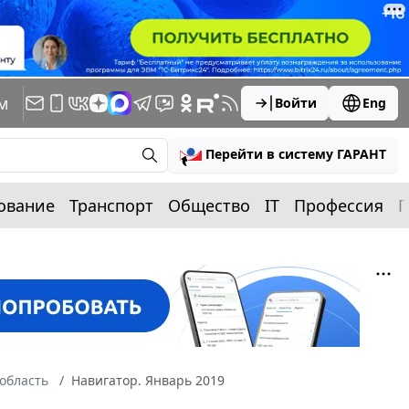
м
Войти
Eng
Перейти в систему ГАРАНТ
ование
Транспорт
Общество
IT
Профессия
П
область
Навигатор. Январь 2019