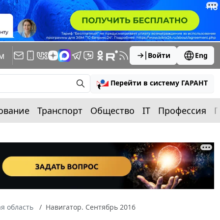
м
Войти
Eng
Перейти в систему ГАРАНТ
ование
Транспорт
Общество
IT
Профессия
П
я область
Навигатор. Сентябрь 2016