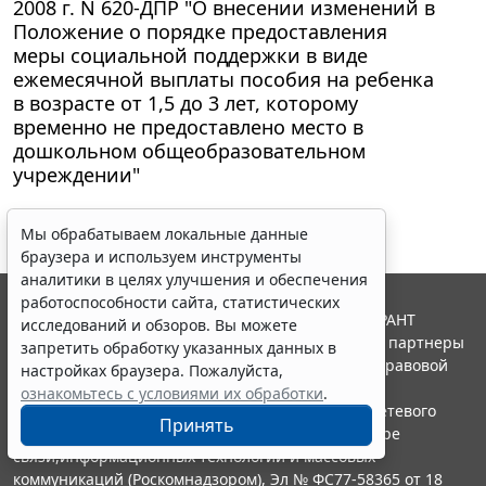
2008 г. N 620-ДПР "О внесении изменений в
Положение о порядке предоставления
меры социальной поддержки в виде
ежемесячной выплаты пособия на ребенка
в возрасте от 1,5 до 3 лет, которому
временно не предоставлено место в
дошкольном общеобразовательном
учреждении"
Мы обрабатываем локальные данные
браузера и используем инструменты
аналитики в целях улучшения и обеспечения
работоспособности сайта, статистических
© ООО "НПП "ГАРАНТ-СЕРВИС", 2026. Система ГАРАНТ
исследований и обзоров. Вы можете
выпускается с 1990 года. Компания "Гарант" и ее партнеры
запретить обработку указанных данных в
являются участниками Российской ассоциации правовой
настройках браузера. Пожалуйста,
информации ГАРАНТ.
ознакомьтесь с условиями их обработки
.
Портал ГАРАНТ.РУ зарегистрирован в качестве сетевого
Принять
издания Федеральной службой по надзору в сфере
связи,информационных технологий и массовых
коммуникаций (Роскомнадзором), Эл № ФС77-58365 от 18