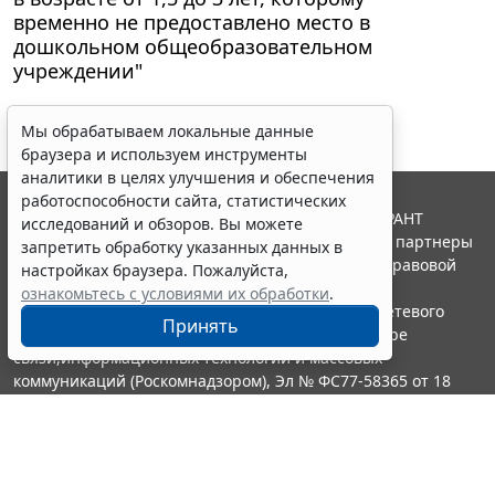
временно не предоставлено место в
дошкольном общеобразовательном
учреждении"
Мы обрабатываем локальные данные
браузера и используем инструменты
аналитики в целях улучшения и обеспечения
работоспособности сайта, статистических
© ООО "НПП "ГАРАНТ-СЕРВИС", 2026. Система ГАРАНТ
исследований и обзоров. Вы можете
выпускается с 1990 года. Компания "Гарант" и ее партнеры
запретить обработку указанных данных в
являются участниками Российской ассоциации правовой
настройках браузера. Пожалуйста,
информации ГАРАНТ.
ознакомьтесь с условиями их обработки
.
Портал ГАРАНТ.РУ зарегистрирован в качестве сетевого
Принять
издания Федеральной службой по надзору в сфере
связи,информационных технологий и массовых
коммуникаций (Роскомнадзором), Эл № ФС77-58365 от 18
июня 2014 года.
16+
Контакты
8-800-200-88-88