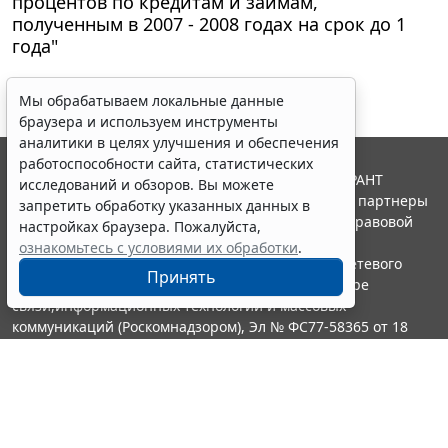
процентов по кредитам и займам,
полученным в 2007 - 2008 годах на срок до 1
года"
Мы обрабатываем локальные данные
браузера и используем инструменты
аналитики в целях улучшения и обеспечения
работоспособности сайта, статистических
© ООО "НПП "ГАРАНТ-СЕРВИС", 2026. Система ГАРАНТ
исследований и обзоров. Вы можете
выпускается с 1990 года. Компания "Гарант" и ее партнеры
запретить обработку указанных данных в
являются участниками Российской ассоциации правовой
настройках браузера. Пожалуйста,
информации ГАРАНТ.
ознакомьтесь с условиями их обработки
.
Портал ГАРАНТ.РУ зарегистрирован в качестве сетевого
Принять
издания Федеральной службой по надзору в сфере
связи,информационных технологий и массовых
коммуникаций (Роскомнадзором), Эл № ФС77-58365 от 18
июня 2014 года.
16+
Контакты
8-800-200-88-88