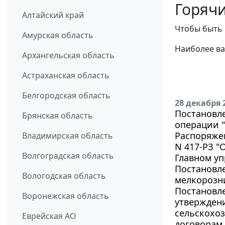
Горячи
Алтайский край
Чтобы быть 
Амурская область
Наиболее ва
Архангельская область
Астраханская область
Белгородская область
28 декабря 
Постановле
Брянская область
операции "
Распоряжен
Владимирская область
N 417-РЗ 
Волгоградская область
Главном уп
Постановле
Вологодская область
мелкорозни
Постановле
Воронежская область
утвержден
сельскохоз
Еврейская АО
договорам 