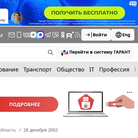
м
Войти
Eng
Перейти в систему ГАРАНТ
ование
Транспорт
Общество
IT
Профессия
П
область
28 декабря 2002