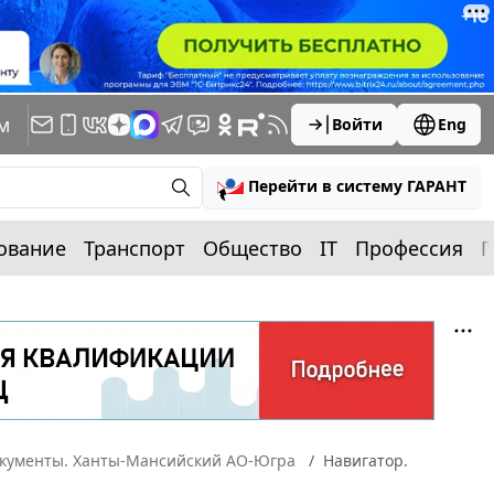
м
Войти
Eng
Перейти в систему ГАРАНТ
ование
Транспорт
Общество
IT
Профессия
П
окументы. Ханты-Мансийский АО-Югра
Навигатор.