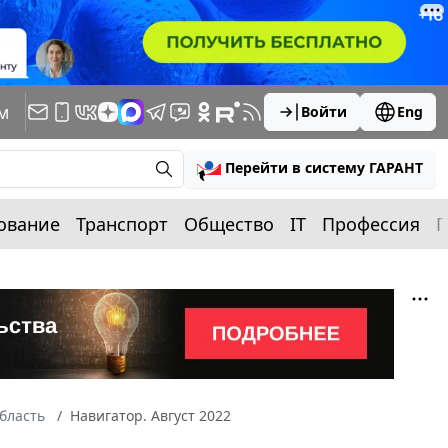
м
Войти
Eng
Перейти в систему ГАРАНТ
ование
Транспорт
Общество
IT
Профессия
П
бласть
Навигатор. Август 2022