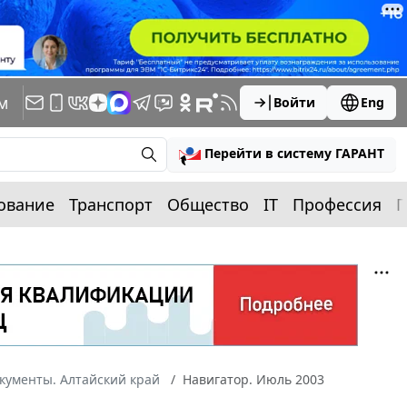
м
Войти
Eng
Перейти в систему ГАРАНТ
ование
Транспорт
Общество
IT
Профессия
П
кументы. Алтайский край
Навигатор. Июль 2003