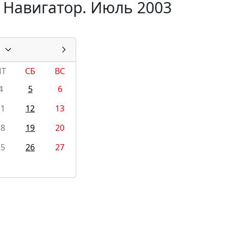
 Навигатор. Июль 2003
ПТ
СБ
ВС
4
5
6
11
12
13
18
19
20
25
26
27