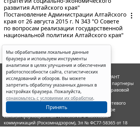
стратегии социально-экономического
развития Алтайского края"
Постановление Администрации Алтайского
края от 26 августа 2015 г. N 343 "О Совете
по вопросам реализации государственной
национальной политики Алтайского края"
Мы обрабатываем локальные данные
браузера и используем инструменты
аналитики в целях улучшения и обеспечения
работоспособности сайта, статистических
© ООО "НПП "ГАРАНТ-СЕРВИС", 2026. Система ГАРАНТ
исследований и обзоров. Вы можете
выпускается с 1990 года. Компания "Гарант" и ее партнеры
запретить обработку указанных данных в
являются участниками Российской ассоциации правовой
настройках браузера. Пожалуйста,
информации ГАРАНТ.
ознакомьтесь с условиями их обработки
.
Портал ГАРАНТ.РУ зарегистрирован в качестве сетевого
Принять
издания Федеральной службой по надзору в сфере
связи,информационных технологий и массовых
коммуникаций (Роскомнадзором), Эл № ФС77-58365 от 18
июня 2014 года.