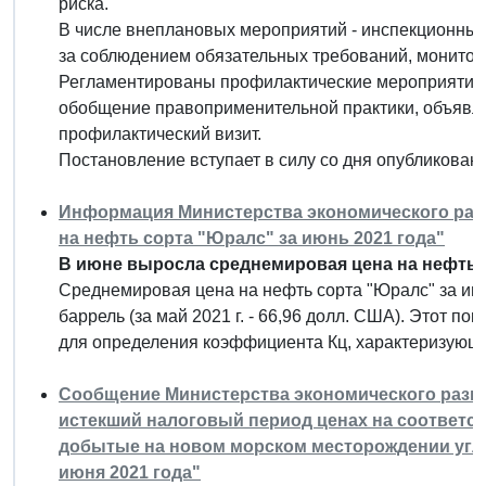
риска.
В числе внеплановых мероприятий - инспекционный
за соблюдением обязательных требований, монитори
Регламентированы профилактические мероприятия.
обобщение правоприменительной практики, объявл
профилактический визит.
Постановление вступает в силу со дня опубликования
Информация Министерства экономического разви
на нефть сорта "Юралс" за июнь 2021 года"
В июне выросла среднемировая цена на нефть 
Среднемировая цена на нефть сорта "Юралс" за июн
баррель (за май 2021 г. - 66,96 долл. США). Этот п
для определения коэффициента Кц, характеризующе
Сообщение Министерства экономического развити
истекший налоговый период ценах на соответс
добытые на новом морском месторождении углев
июня 2021 года"