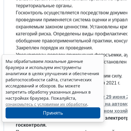
территориальные органы.
Госконтроль осуществляется посредством документ
проведении применяется система оценки и управле
охраняемым законом ценностям. Установлены критер
категорий риска. Определены виды профилактичес
обобщение правоприменительной практики, консульт
Закреплен порядок их проведения.
Урегулирован порядок применения фотосъемки, ауд
Мы обрабатываем локальные данные
нарушения обязательных требований. Установлен 
браузера и используем инструменты
органов.
аналитики в целях улучшения и обеспечения
Прежнее положение признано утратившим силу.
работоспособности сайта, статистических
Постановление вступает в силу с 1 июля 2021 г.
исследований и обзоров. Вы можете
запретить обработку указанных данных в
Постановление Правительства РФ от 29 июня 20
настройках браузера. Пожалуйста,
государственном контроле (надзоре) на автомо
ознакомьтесь с условиями их обработки
.
электрическом транспорте и в дорожном хозяйс
Принять
Автотранспорт, городской наземный электротра
госконтроля.