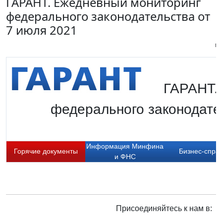
ГАРАНТ. Ежедневный мониторинг
федерального законодательства от
7 июля 2021
Пи
ГАРАНТ.
федерального законодате
Информация Минфина
Горячие документы
Бизнес-спра
и ФНС
Присоединяйтесь к нам в: