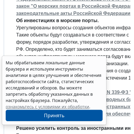
закон "О морских портах в Российской Федерац
законодательные акты Российской Федерации"
Об инвестициях в морские порты.
Урегулированы вопросы создания объектов инфраст
Такие объекты будут создаваться в соответствии с
форму, порядок разработки, утверждения и согласо
РФ. Определено, кто будет заниматься согласовани
объектов инфраструктуры морского порта будут вк
Мы обрабатываем локальные данные
подведомственной Росморречфлоту организации.
браузера и используем инструменты
Прописан порядок заключения соглашения о создан
аналитики в целях улучшения и обеспечения
Федеральный закон вступает в силу по истечении 18
работоспособности сайта, статистических
исследований и обзоров. Вы можете
Федеральный закон от 2 июля 2021 г. N 339-ФЗ
запретить обработку указанных данных в
закон "О рыболовстве и сохранении водных би
настройках браузера. Пожалуйста,
ознакомьтесь с условиями их обработки
.
закон "О порядке осуществления иностранных 
имеющие стратегическое значение для обеспеч
Принять
государства"
Решено усилить контроль за иностранными ин