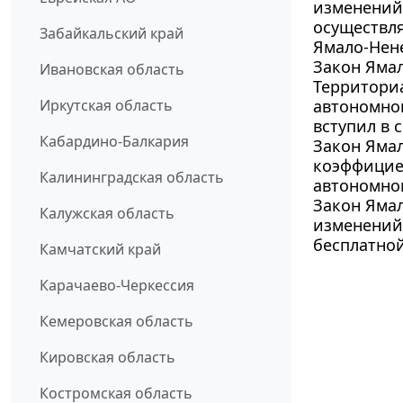
изменений 
осуществл
Забайкальский край
Ямало-Нене
Закон Ямал
Ивановская область
Территори
Иркутская область
автономног
вступил в с
Кабардино-Балкария
Закон Ямал
коэффицие
Калининградская область
автономном
Закон Ямал
Калужская область
изменений 
бесплатно
Камчатский край
Карачаево-Черкессия
Кемеровская область
Кировская область
Костромская область