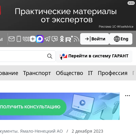
м
Войти
Eng
Перейти в систему ГАРАНТ
ование
Транспорт
Общество
IT
Профессия
П
окументы. Ямало-Ненецкий АО
2 декабря 2023