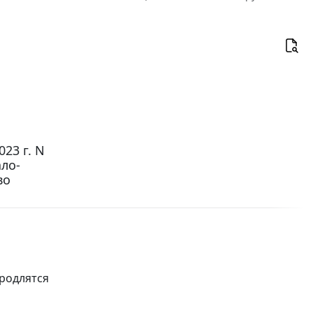
23 г. N
ало-
во
родлятся