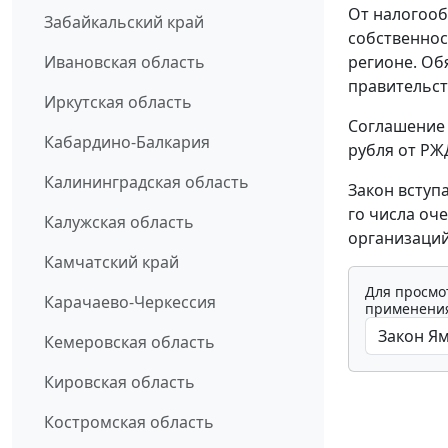
От налогоо
Забайкальский край
собственнос
регионе. Об
Ивановская область
правительст
Иркутская область
Соглашение
Кабардино-Балкария
рубля от РЖ
Калининградская область
Закон вступа
го числа оч
Калужская область
организаций,
Камчатский край
Для просмо
Карачаево-Черкессия
применения
Кемеровская область
Кировская область
Костромская область