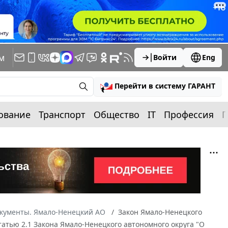
м
Войти
Eng
Перейти в систему ГАРАНТ
ование
Транспорт
Общество
IT
Профессия
П
окументы. Ямало-Ненецкий АО
Закон Ямало-Ненецкого
статью 2.1 Закона Ямало-Ненецкого автономного округа "О