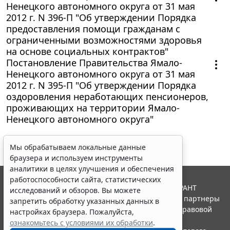
Ненецкого автономного округа от 31 мая
2012 г. N 396-П "Об утверждении Порядка
предоставления помощи гражданам с
ограниченными возможностями здоровья
на основе социальных контрактов"
Постановление Правительства Ямало-
Ненецкого автономного округа от 31 мая
2012 г. N 395-П "Об утверждении Порядка
оздоровления неработающих пенсионеров,
проживающих на территории Ямало-
Ненецкого автономного округа"
Мы обрабатываем локальные данные
браузера и используем инструменты
аналитики в целях улучшения и обеспечения
работоспособности сайта, статистических
© ООО "НПП "ГАРАНТ-СЕРВИС", 2026. Система ГАРАНТ
исследований и обзоров. Вы можете
выпускается с 1990 года. Компания "Гарант" и ее партнеры
запретить обработку указанных данных в
являются участниками Российской ассоциации правовой
настройках браузера. Пожалуйста,
информации ГАРАНТ.
ознакомьтесь с условиями их обработки
.