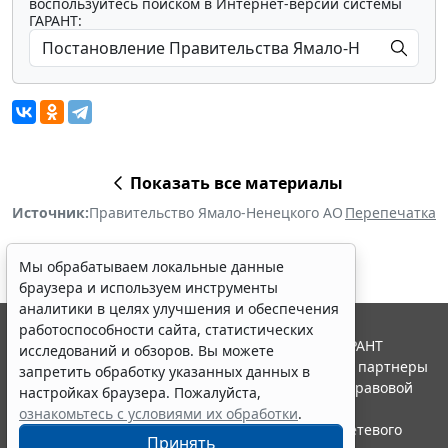
воспользуйтесь поиском в Интернет-версии системы
ГАРАНТ:
Показать все материалы
Источник:
Правительство Ямало-Ненецкого АО
Перепечатка
Мы обрабатываем локальные данные
браузера и используем инструменты
аналитики в целях улучшения и обеспечения
работоспособности сайта, статистических
© ООО "НПП "ГАРАНТ-СЕРВИС", 2026. Система ГАРАНТ
исследований и обзоров. Вы можете
выпускается с 1990 года. Компания "Гарант" и ее партнеры
запретить обработку указанных данных в
являются участниками Российской ассоциации правовой
настройках браузера. Пожалуйста,
информации ГАРАНТ.
ознакомьтесь с условиями их обработки
.
Портал ГАРАНТ.РУ зарегистрирован в качестве сетевого
Принять