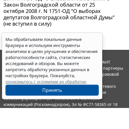
Закон Волгоградской области от 25
октября 2008 г. N 1751-ОД "О выборах
депутатов Волгоградской областной Думы"
(не вступил в силу)
Мы обрабатываем локальные данные
браузера и используем инструменты
аналитики в целях улучшения и обеспечения
работоспособности сайта, статистических
© ООО "НПП "ГАРАНТ-СЕРВИС", 2026. Система ГАРАНТ
исследований и обзоров. Вы можете
выпускается с 1990 года. Компания "Гарант" и ее партнеры
запретить обработку указанных данных в
являются участниками Российской ассоциации правовой
настройках браузера. Пожалуйста,
информации ГАРАНТ.
ознакомьтесь с условиями их обработки
.
Портал ГАРАНТ.РУ зарегистрирован в качестве сетевого
Принять
издания Федеральной службой по надзору в сфере
связи,информационных технологий и массовых
коммуникаций (Роскомнадзором), Эл № ФС77-58365 от 18
июня 2014 года.
16+