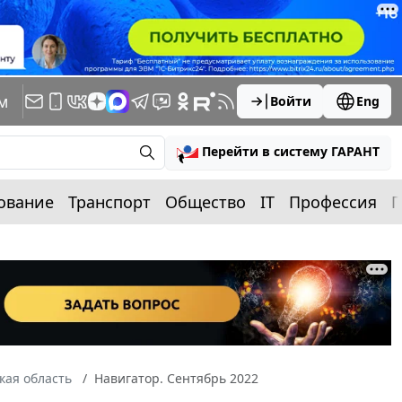
м
Войти
Eng
Перейти в систему ГАРАНТ
ование
Транспорт
Общество
IT
Профессия
П
кая область
Навигатор. Сентябрь 2022