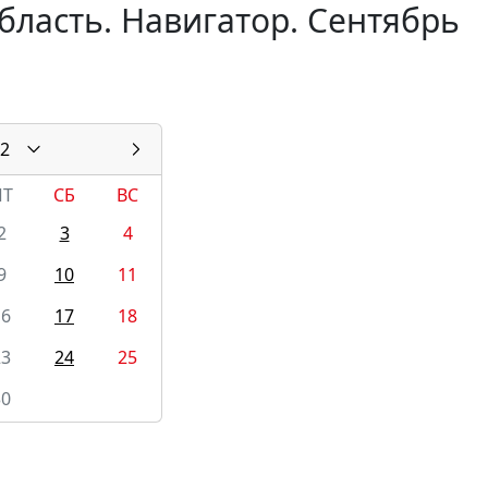
бласть. Навигатор. Сентябрь
2
ПТ
СБ
ВС
2
3
4
9
10
11
16
17
18
23
24
25
30