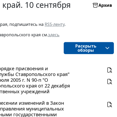
край. 10 сентября
Архив
рая, подпишитесь на 
RSS-ленту
.
авропольского края
см.
здесь
Раскрыть
обзоры
порядке присвоения и
лужбы Ставропольского края"
ля 2005 г. N 90-п "О
польского края от 22 декабря
рственных учреждений
 внесении изменений в Закон
оуправления муниципальных
ьными государственными