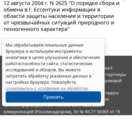
12 августа 2004 г. N 2625 "О порядке сбора и
обмена в г. Ессентуки информации в
области защиты населения и территории
от чрезвычайных ситуаций природного и
техногенного характера"
Мы обрабатываем локальные данные
браузера и используем инструменты
аналитики в целях улучшения и обеспечения
работоспособности сайта, статистических
© ООО "НПП "ГАРАНТ-СЕРВИС", 2026. Система ГАРАНТ
исследований и обзоров. Вы можете
выпускается с 1990 года. Компания "Гарант" и ее партнеры
запретить обработку указанных данных в
являются участниками Российской ассоциации правовой
настройках браузера. Пожалуйста,
информации ГАРАНТ.
ознакомьтесь с условиями их обработки
.
Портал ГАРАНТ.РУ зарегистрирован в качестве сетевого
Принять
издания Федеральной службой по надзору в сфере
связи,информационных технологий и массовых
коммуникаций (Роскомнадзором), Эл № ФС77-58365 от 18
июня 2014 года.
16+