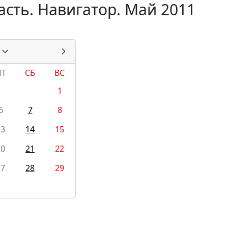
сть. Навигатор. Май 2011
ПТ
СБ
ВС
1
6
7
8
13
14
15
20
21
22
27
28
29