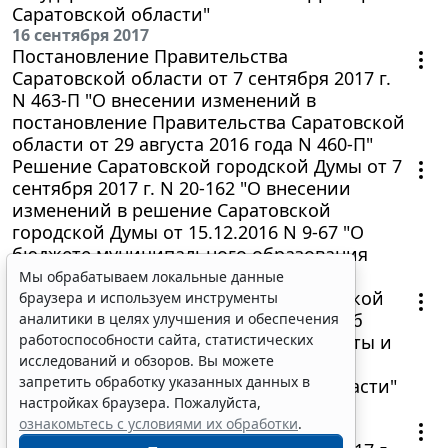
Саратовской области"
16 сентября 2017
Постановление Правительства
Саратовской области от 7 сентября 2017 г.
N 463-П "О внесении изменений в
постановление Правительства Саратовской
области от 29 августа 2016 года N 460-П"
Решение Саратовской городской Думы от 7
сентября 2017 г. N 20-162 "О внесении
изменений в решение Саратовской
Мы обрабатываем локальные данные
городской Думы от 15.12.2016 N 9-67 "О
браузера и используем инструменты
бюджете муниципального образования
аналитики в целях улучшения и обеспечения
работоспособности сайта, статистических
"Город Саратов" на 2017 год"
исследований и обзоров. Вы можете
Постановление Губернатора Саратовской
запретить обработку указанных данных в
области от 8 сентября 2017 г. N 245 "Об
настройках браузера. Пожалуйста,
утверждении видов разрешенной охоты и
ознакомьтесь с условиями их обработки
.
параметров осуществления охоты в
охотничьих угодьях Саратовской области"
Принять
9 сентября 2017
Постановление Правительства