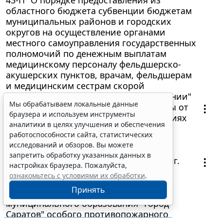
областного бюджета субвенции бюджетам
муниципальных районов и городских
округов на осуществление органами
местного самоуправления государственных
полномочий по денежным выплатам
медицинскому персоналу фельдшерско-
акушерских пунктов, врачам, фельдшерам
и медицинским сестрам скорой
медицинской помощи и ее расходовании"
Мы обрабатываем локальные данные
Решение Саратовской городской Думы от
браузера и используем инструменты
29 января 2009 г. N 36-398 "О Положениях
аналитики в целях улучшения и обеспечения
об администрациях районов
работоспособности сайта, статистических
муниципального образования "Город
исследований и обзоров. Вы можете
Саратов"
запретить обработку указанных данных в
Постановление главы администрации г.
настройках браузера. Пожалуйста,
Саратова от 30 января 2009 г. N 30 "Об
ознакомьтесь с условиями их обработки
.
утверждении Положения о порядке
Принять
установления на территории
муниципального образования "Город
Саратов" особого противопожарного