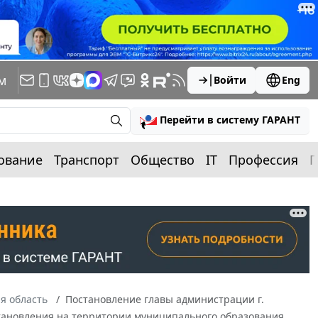
м
Войти
Eng
Перейти в систему ГАРАНТ
ование
Транспорт
Общество
IT
Профессия
П
я область
Постановление главы администрации г.
установления на территории муниципального образования