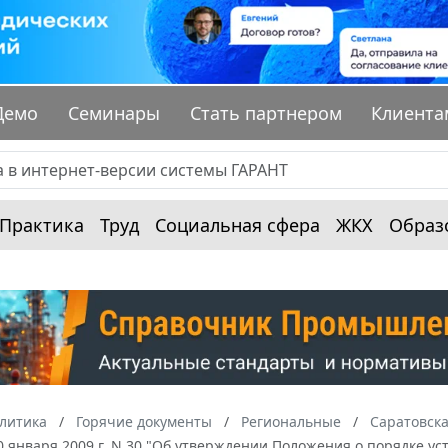
Демо
Семинары
Стать партнером
Клиента
Практика
Труд
Социальная сфера
ЖКХ
Образ
алитика
Горячие документы
Региональные
Саратовска
0 января 2009 г. N 30 "Об утверждении Положения о порядке 