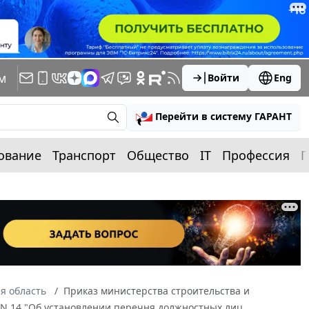
м
Войти
Eng
Перейти в систему ГАРАНТ
ование
Транспорт
Общество
IT
Профессия
П
я область
Приказ министерства строительства и
 N 14 "Об установлении перечня должностных лиц,