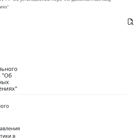
иях"
льного
4 "Об
ных
ениях"
ного
й
равления
тики в