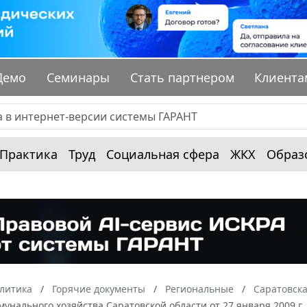
Демо
Семинары
Стать партнером
Клиента
Практика
Труд
Социальная сфера
ЖКХ
Образ
алитика
Горячие документы
Региональные
Саратовска
нального хозяйства Саратовской области от 27 января 2009 г.