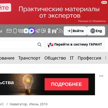
м
Войти
Eng
Перейти в систему ГАРАНТ
ование
Транспорт
Общество
IT
Профессия
П
АО
Навигатор. Июнь 2010