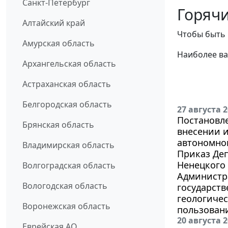
Санкт-Петербург
Горячи
Алтайский край
Чтобы быть 
Амурская область
Наиболее ва
Архангельская область
Астраханская область
Белгородская область
27 августа 
Постановле
Брянская область
внесении 
автономно
Владимирская область
Приказ Де
Ненецкого 
Волгоградская область
Администра
Вологодская область
государст
геологиче
Воронежская область
пользовани
20 августа 
Еврейская АО