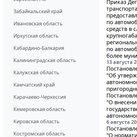
Приказ Деп
транспорта
Забайкальский край
предостав
по автомо
Ивановская область
средств в 
крупногаба
Иркутская область
региональ
Кабардино-Балкария
по автомо
более муни
Калининградская область
13 августа 
Постановле
Калужская область
"Об утвер
автономног
Камчатский край
пригородн
Постановле
Карачаево-Черкессия
"О внесени
государств
Кемеровская область
автономног
Кировская область
6 августа 2
Постановле
Костромская область
"О нормат