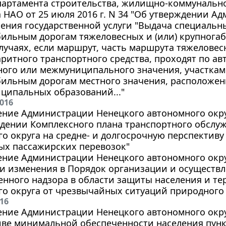
артамента строительства, жилищно-коммунальног
 НАО от 25 июля 2016 г. N 34 "Об утверждении А
ления государственной услуги "Выдача специаль
бильным дорогам тяжеловесных и (или) крупнога
случаях, если маршрут, часть маршрута тяжеловесн
ритного транспортного средства, проходят по а
ного или межмуниципального значения, участкам
бильным дорогам местного значения, расположен
ципальных образований..."
2016
ние Администрации Ненецкого автономного округа
ждении Комплексного плана транспортного обслу
о округа на средне- и долгосрочную перспективу (
ых пассажирских перевозок"
ние Администрации Ненецкого автономного округа 
и изменения в Порядок организации и осуществ
енного надзора в области защиты населения и т
о округа от чрезвычайных ситуаций природного 
016
ние Администрации Ненецкого автономного округа
иве минимальной обеспеченности населения пунк