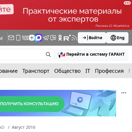
м
Войти
Eng
Перейти в систему ГАРАНТ
ование
Транспорт
Общество
IT
Профессия
П
АО
Август 2016