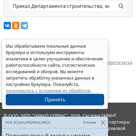
Мы обрабатываем локальные данные
Показать все материалы
браузера и используем инструменты
Источник:
аналитики в целях улучшения и обеспечения
Департамент строительства, жилищно-
Перепечатка
работоспособности сайта, статистических
коммунального хозяйства, энергетики и
исследований и обзоров. Вы можете
транспорта НАО
запретить обработку указанных данных в
настройках браузера. Пожалуйста,
ознакомьтесь с условиями их обработки
.
Принять
© ООО "НПП "ГАРАНТ-СЕРВИС", 2026. Система ГАРАНТ
выпускается с 1990 года. Компания "Гарант" и ее партнеры
Erid: 4CQwVszH9pWwojUA9Q3
Реклама
являются участниками Российской ассоциации правовой
информации ГАРАНТ.
Получите полный доступ к системе