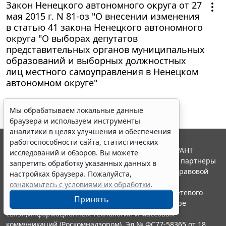
Закон Ненецкого автономного округа от 27
мая 2015 г. N 81-оз "О внесении изменения
в статью 41 закона Ненецкого автономного
округа "О выборах депутатов
представительных органов муниципальных
образований и выборных должностных
лиц местного самоуправления в Ненецком
автономном округе"
Мы обрабатываем локальные данные
браузера и используем инструменты
аналитики в целях улучшения и обеспечения
работоспособности сайта, статистических
© ООО "НПП "ГАРАНТ-СЕРВИС", 2026. Система ГАРАНТ
исследований и обзоров. Вы можете
выпускается с 1990 года. Компания "Гарант" и ее партнеры
запретить обработку указанных данных в
являются участниками Российской ассоциации правовой
настройках браузера. Пожалуйста,
информации ГАРАНТ.
ознакомьтесь с условиями их обработки
.
Портал ГАРАНТ.РУ зарегистрирован в качестве сетевого
Принять
издания Федеральной службой по надзору в сфере
связи,информационных технологий и массовых
коммуникаций (Роскомнадзором), Эл № ФС77-58365 от 18