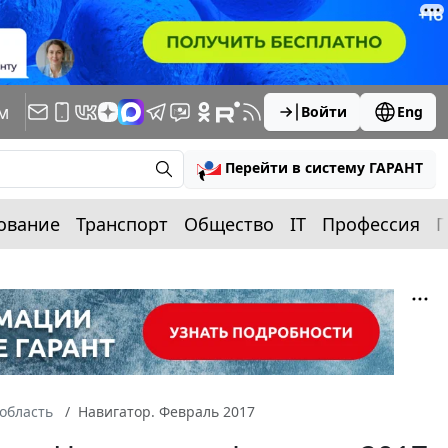
м
Войти
Eng
Перейти в систему ГАРАНТ
ование
Транспорт
Общество
IT
Профессия
П
область
Навигатор. Февраль 2017