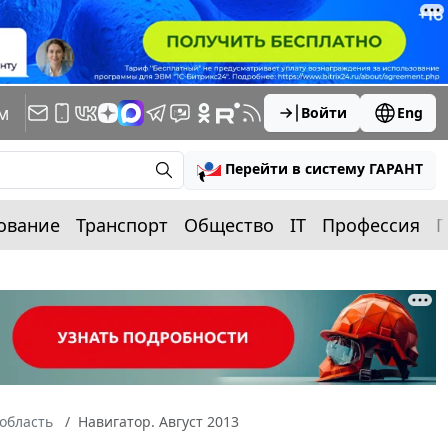
м
Войти
Eng
Перейти в систему ГАРАНТ
ование
Транспорт
Общество
IT
Профессия
П
область
Навигатор. Август 2013