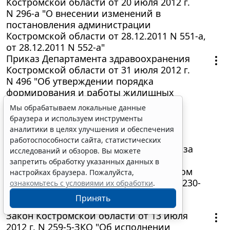
Костромской области от 20 июля 2012 г.
N 296-а "О внесении изменений в
постановления администрации
Костромской области от 28.12.2011 N 551-а,
от 28.12.2011 N 552-а"
Приказ Департамента здравоохранения
Костромской области от 31 июля 2012 г.
N 496 "Об утверждении порядка
формирования и работы жилищных
комиссий, образуемых в областных
Мы обрабатываем локальные данные
государственных учреждениях
браузера и используем инструменты
здравоохранения, для рассмотрения
аналитики в целях улучшения и обеспечения
вопросов назначения и выплаты
работоспособности сайта, статистических
ежемесячной денежной компенсации за
исследований и обзоров. Вы можете
наем жилого помещения врачам-
запретить обработку указанных данных в
специалистам в соответствии с Законом
настройках браузера. Пожалуйста,
Костромской области от 25. 05.2012 N 230-
ознакомьтесь с условиями их обработки
.
5-ЗКО"
Принять
11 августа 2012
Закон Костромской области от 13 июля
2012 г. N 259-5-ЗКО "Об исполнении