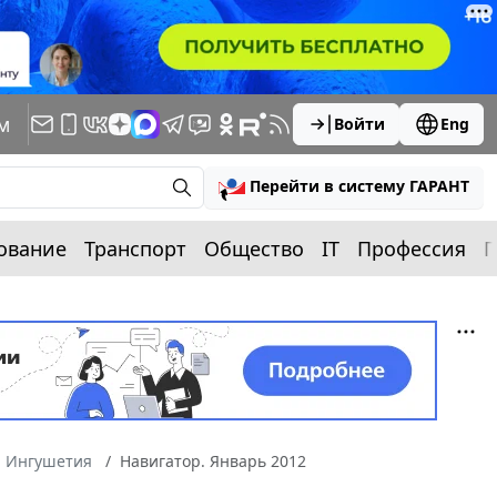
м
Войти
Eng
Перейти в систему ГАРАНТ
ование
Транспорт
Общество
IT
Профессия
П
а Ингушетия
Навигатор. Январь 2012