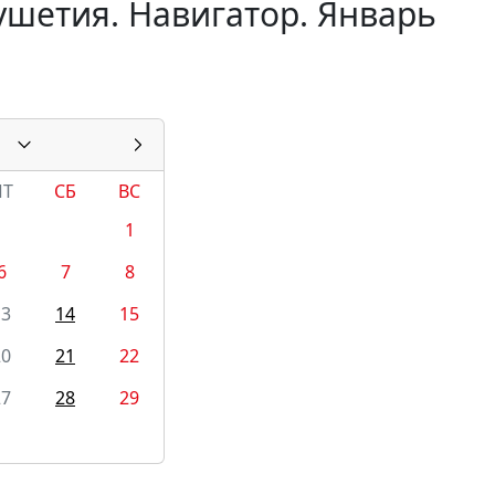
ушетия. Навигатор. Январь
ПТ
СБ
ВС
1
6
7
8
13
14
15
20
21
22
27
28
29