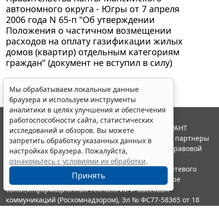
автономного округа - Югры от 7 апреля
2006 года N 65-п "Об утверждении
Положения о частичном возмещении
расходов на оплату газификации жилых
домов (квартир) отдельным категориям
граждан" (документ не вступил в силу)
Мы обрабатываем локальные данные
браузера и используем инструменты
аналитики в целях улучшения и обеспечения
работоспособности сайта, статистических
© ООО "НПП "ГАРАНТ-СЕРВИС", 2026. Система ГАРАНТ
исследований и обзоров. Вы можете
выпускается с 1990 года. Компания "Гарант" и ее партнеры
запретить обработку указанных данных в
являются участниками Российской ассоциации правовой
настройках браузера. Пожалуйста,
информации ГАРАНТ.
ознакомьтесь с условиями их обработки
.
Портал ГАРАНТ.РУ зарегистрирован в качестве сетевого
Принять
издания Федеральной службой по надзору в сфере
связи,информационных технологий и массовых
коммуникаций (Роскомнадзором), Эл № ФС77-58365 от 18
июня 2014 года.