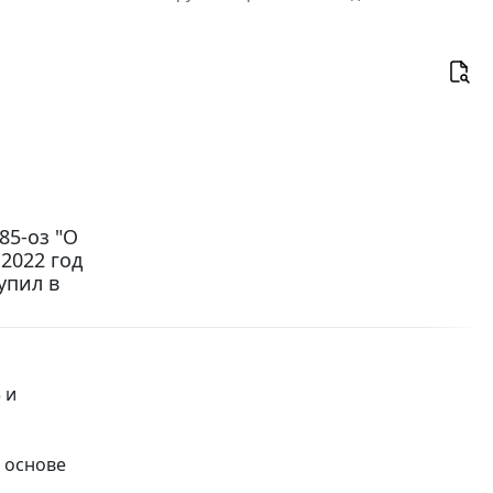
85-оз "О
2022 год
упил в
 и
 основе