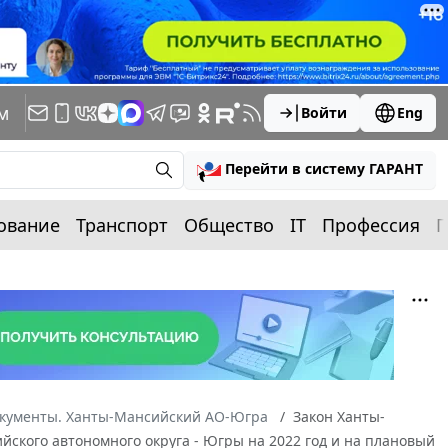
м
Войти
Eng
Перейти в систему ГАРАНТ
ование
Транспорт
Общество
IT
Профессия
П
окументы. Ханты-Мансийский АО-Югра
Закон Ханты-
йского автономного округа - Югры на 2022 год и на плановый