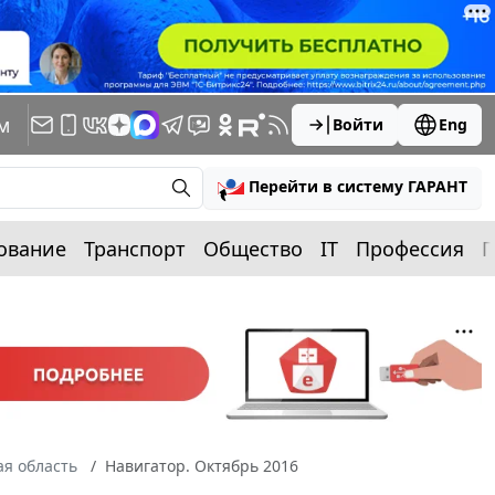
м
Войти
Eng
Перейти в систему ГАРАНТ
ование
Транспорт
Общество
IT
Профессия
П
я область
Навигатор. Октябрь 2016